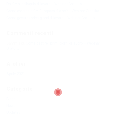
Dal CV al colloquio di lavoro – Webinar Gratuito
Come creare un CV: Europass sì o no? – Webinar Gratuito
Come gestire i primi giorni di lavoro – Webinar Gratuito
Commenti recenti
Sammie
su
Come gestire i primi giorni di lavoro – Webinar
Gratuito
Archivi
Aprile 2021
Categorie
Blogs
News
Updates