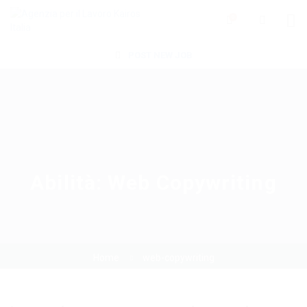
0
POST NEW JOB
Abilità:
Web Copywriting
Home
web-copywriting