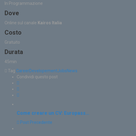
In Programmazione
Dove
Online sul canale
Kairos Italia
Costo
Gratuito
Durata
45min
Tag
Career
Developement
Jobs
News
Condividi questo post
Come creare un CV: Europass...
Post Precedente