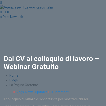
0
Post New Job
Dal CV al colloquio di lavoro –
Webinar Gratuito
Home
Blogs
La Pagina Corrente
Blogs
,
News
,
Updates
0 Commenti
Il
colloquio di lavoro
è l’opportunità per mostrare chi sei.