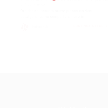
1 Commento
Ora che sei assunto nuove preoccupazioni ti
assalgono: come comportarsi nei primi...
CONTINUA A LEGGE
Kairos Italia