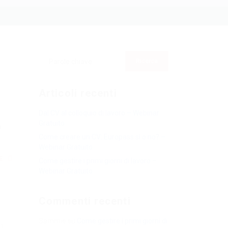
Articoli recenti
Dal CV al colloquio di lavoro – Webinar
Gratuito
i
Come creare un CV: Europass sì o no? –
Webinar Gratuito
RE
Come gestire i primi giorni di lavoro –
Webinar Gratuito
Commenti recenti
Sammie
su
Come gestire i primi giorni di
21