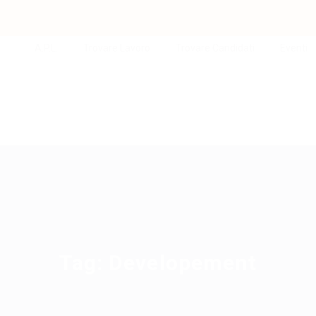
A.P.L.
Trovare Lavoro
Trovare Candidati
Eventi
Tag:
Developement