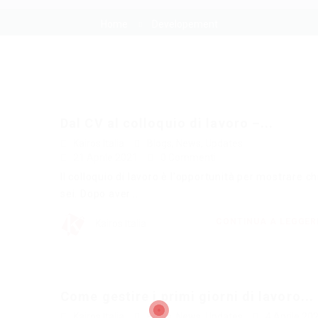
Home
Developement
Dal CV al colloquio di lavoro –...
Kairos Italia
Blogs
,
News
,
Updates
21 Aprile 2021
0 Commenti
Il colloquio di lavoro è l'opportunità per mostrare ch
sei. Dopo aver...
CONTINUA A LEGGE
Kairos Italia
Come gestire i primi giorni di lavoro...
Kairos Italia
Blogs
,
News
,
Updates
4 Aprile 20