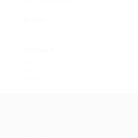
lavoro – Webinar Gratuito
Archivi
Aprile 2021
RE
Categorie
Blogs
News
Updates