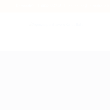
Domande?
0832 667645
apl.online@kairositalia.it