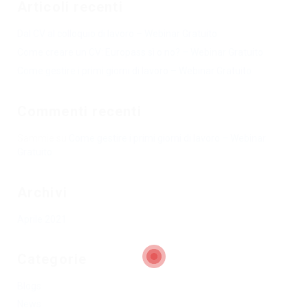
Articoli recenti
Dal CV al colloquio di lavoro – Webinar Gratuito
Come creare un CV: Europass sì o no? – Webinar Gratuito
Come gestire i primi giorni di lavoro – Webinar Gratuito
Commenti recenti
Sammie
su
Come gestire i primi giorni di lavoro – Webinar
Gratuito
Archivi
Aprile 2021
Categorie
Blogs
News