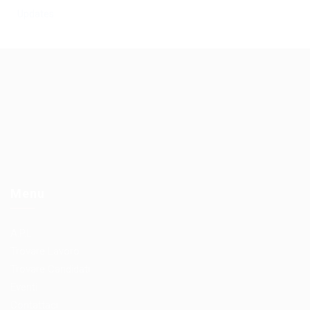
Updates
Menu
A.P.L.
Trovare Lavoro
Trovare Candidati
Eventi
Contattaci