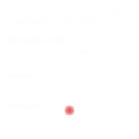
Dal CV al colloquio di lavoro – Webinar Gratuito
Come creare un CV: Europass sì o no? – Webinar Gratuito
Come gestire i primi giorni di lavoro – Webinar Gratuito
Commenti recenti
Sammie
su
Come gestire i primi giorni di lavoro – Webinar
Gratuito
Archivi
Aprile 2021
Categorie
Blogs
News
Updates