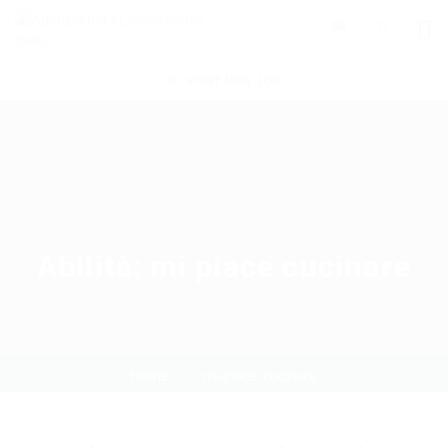
0
POST NEW JOB
Abilità:
mi piace cucinare
Home
mi-piace-cucinare