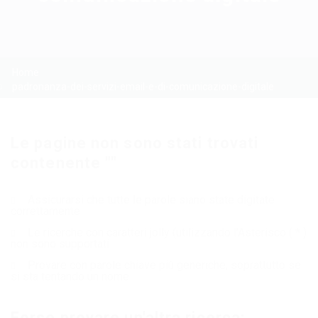
Home
padronanza-dei-servizi-email-e-di-comunicazione-digitale
Le pagine non sono stati trovati
contenente ""
Assicurarsi che tutte le parole siano state digitate
correttamente
Le ricerche con caratteri jolly (utilizzando l'Asterisco ( * )
non sono supportati
Provare con parole chiave più generiche, soprattutto se
si sta tentando un nome
Forse provare un'altra ricerca: