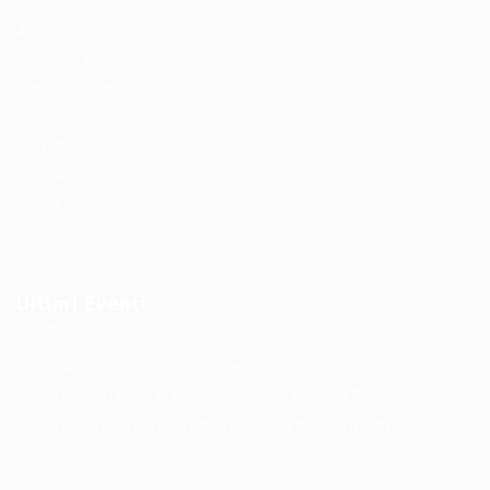
A.P.L.
Trovare Lavoro
Trovare Candidati
Eventi
Contattaci
Formazione
Kairos
Servizi
Ultimi Eventi
Dal CV al colloquio di lavoro – Webinar Gratuito
Come creare un CV: Europass sì o no? – Webinar Gratuito
Come gestire i primi giorni di lavoro – Webinar Gratuito