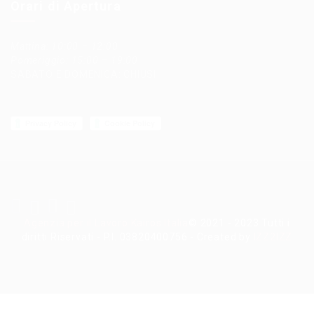
Orari di Apertura
Mattina: 10:00 – 12:00
Pomeriggio: 15:00 – 19:00
SABATO E DOMENICA: CHIUSI
Agenzia per il Lavoro Kairos Italia
© 2021 - 2023 Tutti i
diritti Riservati - P.I. 03820400756 - Created by
IZZ2IZZ