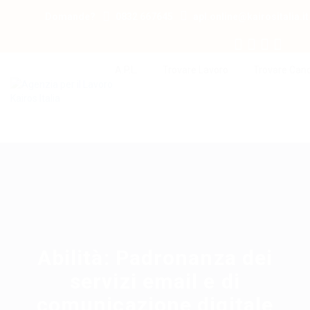
Domande?
0832 667645
apl.online@kairositalia.it
A.P.L.
Trovare Lavoro
Trovare Cand
Abilità:
Padronanza dei
servizi email e di
comunicazione digitale